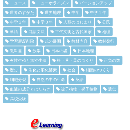
ニュース
ニューホライズン
バージョンアップ
世界のすがた
世界地理
中学
中学１年
中学２年
中学３年
人類のはじまり
公民
単語
口語文法
古代文明と古代国家
地理
学習履歴削除
式の展開
教材内容
教材発行
教科書
数学
日本の姿
日本地理
有性生殖と無性生殖
根・茎・葉のつくり
正負の数
歴史
消化と消化酵素
社会
細胞のつくり
細胞分裂
自然の中の生命
英語
血液の成分とはたらき
被子植物・裸子植物
遺伝
高校受験