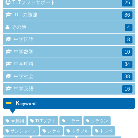
TLTソフトサポート
25
TLTの勉強
86
その他
4
中学国語
8
中学数学
10
中学理科
34
中学社会
38
中学英語
16
K
eyword
be動詞
TLTソフト
エラー
クラウン
サンシャイン
シケネ
トラブル
トレペ