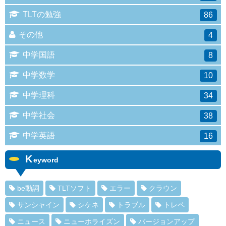
TLTの勉強
86
その他
4
中学国語
8
中学数学
10
中学理科
34
中学社会
38
中学英語
16
K
eyword
be動詞
TLTソフト
エラー
クラウン
サンシャイン
シケネ
トラブル
トレペ
ニュース
ニューホライズン
バージョンアップ