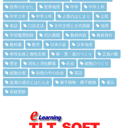
世界のすがた
世界地理
中学
中学１年
中学２年
中学３年
人類のはじまり
公民
単語
口語文法
古代文明と古代国家
地理
学習履歴削除
式の展開
教材内容
教材発行
教科書
数学
日本の姿
日本地理
有性生殖と無性生殖
根・茎・葉のつくり
正負の数
歴史
消化と消化酵素
社会
細胞のつくり
細胞分裂
自然の中の生命
英語
血液の成分とはたらき
被子植物・裸子植物
遺伝
高校受験