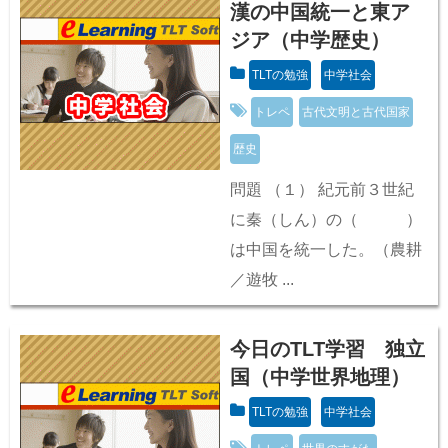
漢の中国統一と東ア
ジア（中学歴史）
TLTの勉強
中学社会
トレペ
古代文明と古代国家
歴史
問題 （１） 紀元前３世紀
に秦（しん）の（ ）
は中国を統一した。（農耕
／遊牧 ...
今日のTLT学習 独立
国（中学世界地理）
TLTの勉強
中学社会