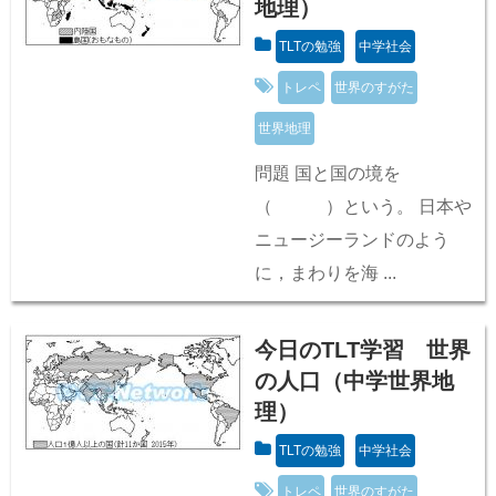
地理）
TLTの勉強
中学社会
トレペ
世界のすがた
世界地理
問題 国と国の境を
（ ）という。 日本や
ニュージーランドのよう
に，まわりを海 ...
今日のTLT学習 世界
の人口（中学世界地
理）
TLTの勉強
中学社会
トレペ
世界のすがた