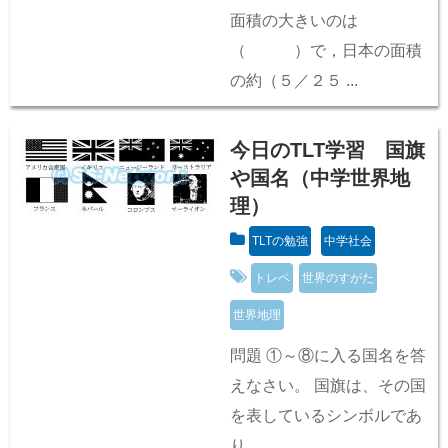
面積の大きいのは
（ ）で，日本の面積
の約（５／２５ ...
今日のTLT学習 国旗
や国名（中学世界地
理）
TLTの勉強
中学社会
トレペ
世界のすがた
世界地理
問題 ①～⑧に入る国名を答
えなさい。 国旗は、その国
を表しているシンボルであ
り、 ...