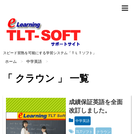
スピード習熟を可能にする学習システム「ＴＬＴソフト」
ホーム
>
中学英語
>
「 クラウン 」 一覧
成績保証英語を全面
改訂しました。
中学英語
TLTソフト
クラウン