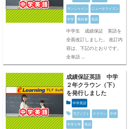
サンシャイン
ニューホライズン
中学
教科書
英語
中学生 成績保証 英語を
全面改訂しました。 改訂内
容は、下記のとおりです。
全単語 ...
成績保証英語 中学
２年クラウン（下）
を発行しました
中学英語
TLTソフト
クラウン
中学
中学２年
英語