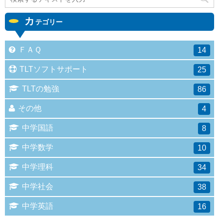
カ
テゴリー
ＦＡＱ
14
TLTソフトサポート
25
TLTの勉強
86
その他
4
中学国語
8
中学数学
10
中学理科
34
中学社会
38
中学英語
16