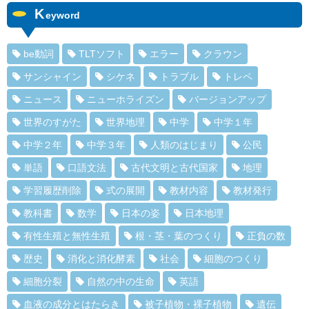
K
eyword
be動詞
TLTソフト
エラー
クラウン
サンシャイン
シケネ
トラブル
トレペ
ニュース
ニューホライズン
バージョンアップ
世界のすがた
世界地理
中学
中学１年
中学２年
中学３年
人類のはじまり
公民
単語
口語文法
古代文明と古代国家
地理
学習履歴削除
式の展開
教材内容
教材発行
教科書
数学
日本の姿
日本地理
有性生殖と無性生殖
根・茎・葉のつくり
正負の数
歴史
消化と消化酵素
社会
細胞のつくり
細胞分裂
自然の中の生命
英語
血液の成分とはたらき
被子植物・裸子植物
遺伝