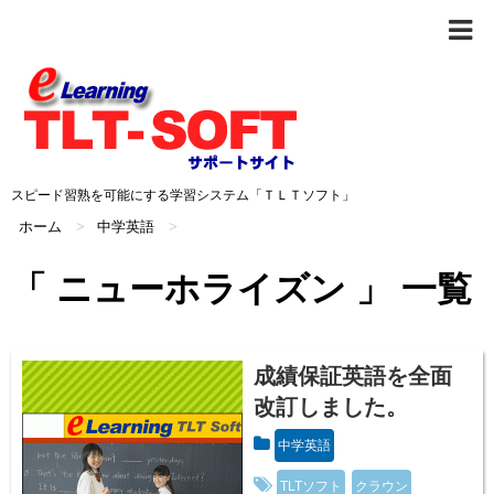
スピード習熟を可能にする学習システム「ＴＬＴソフト」
ホーム
>
中学英語
>
「 ニューホライズン 」 一覧
成績保証英語を全面
改訂しました。
中学英語
TLTソフト
クラウン