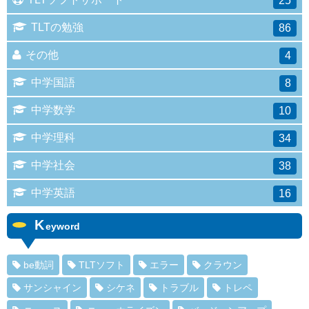
25
TLTの勉強
86
その他
4
中学国語
8
中学数学
10
中学理科
34
中学社会
38
中学英語
16
K
eyword
be動詞
TLTソフト
エラー
クラウン
サンシャイン
シケネ
トラブル
トレペ