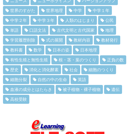
ニュース
ニューホライズン
バージョンアップ
世界のすがた
世界地理
中学
中学１年
中学２年
中学３年
人類のはじまり
公民
単語
口語文法
古代文明と古代国家
地理
学習履歴削除
式の展開
教材内容
教材発行
教科書
数学
日本の姿
日本地理
有性生殖と無性生殖
根・茎・葉のつくり
正負の数
歴史
消化と消化酵素
社会
細胞のつくり
細胞分裂
自然の中の生命
英語
血液の成分とはたらき
被子植物・裸子植物
遺伝
高校受験