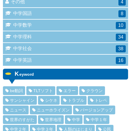
その他
4
中学国語
8
中学数学
10
中学理科
34
中学社会
38
中学英語
16
K
eyword
be動詞
TLTソフト
エラー
クラウン
サンシャイン
シケネ
トラブル
トレペ
ニュース
ニューホライズン
バージョンアップ
世界のすがた
世界地理
中学
中学１年
中学２年
中学３年
人類のはじまり
公民