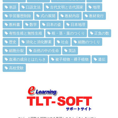
単語
口語文法
古代文明と古代国家
地理
学習履歴削除
式の展開
教材内容
教材発行
教科書
数学
日本の姿
日本地理
有性生殖と無性生殖
根・茎・葉のつくり
正負の数
歴史
消化と消化酵素
社会
細胞のつくり
細胞分裂
自然の中の生命
英語
血液の成分とはたらき
被子植物・裸子植物
遺伝
高校受験