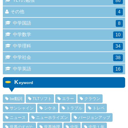
TLTの勉強
86
その他
4
中学国語
8
中学数学
10
中学理科
34
中学社会
38
中学英語
16
K
eyword
be動詞
TLTソフト
エラー
クラウン
サンシャイン
シケネ
トラブル
トレペ
ニュース
ニューホライズン
バージョンアップ
世界のすがた
世界地理
中学
中学１年