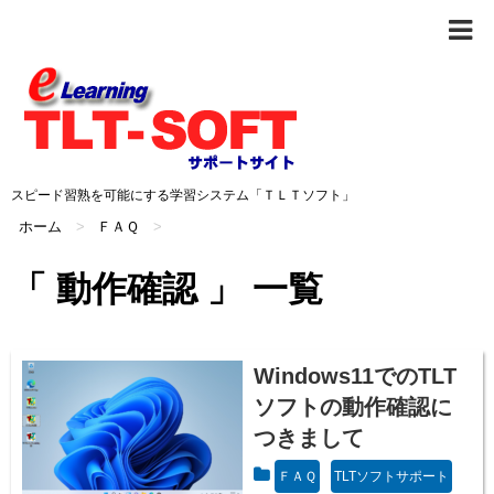
スピード習熟を可能にする学習システム「ＴＬＴソフト」
ホーム
>
ＦＡＱ
>
「 動作確認 」 一覧
Windows11でのTLT
ソフトの動作確認に
つきまして
ＦＡＱ
TLTソフトサポート