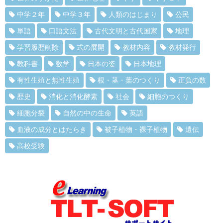
中学２年
中学３年
人類のはじまり
公民
単語
口語文法
古代文明と古代国家
地理
学習履歴削除
式の展開
教材内容
教材発行
教科書
数学
日本の姿
日本地理
有性生殖と無性生殖
根・茎・葉のつくり
正負の数
歴史
消化と消化酵素
社会
細胞のつくり
細胞分裂
自然の中の生命
英語
血液の成分とはたらき
被子植物・裸子植物
遺伝
高校受験