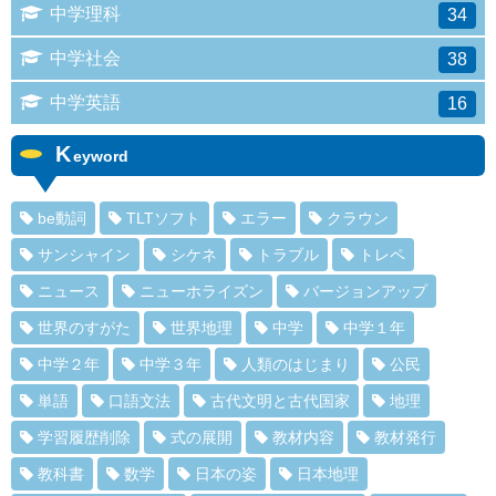
中学理科
34
中学社会
38
中学英語
16
K
eyword
be動詞
TLTソフト
エラー
クラウン
サンシャイン
シケネ
トラブル
トレペ
ニュース
ニューホライズン
バージョンアップ
世界のすがた
世界地理
中学
中学１年
中学２年
中学３年
人類のはじまり
公民
単語
口語文法
古代文明と古代国家
地理
学習履歴削除
式の展開
教材内容
教材発行
教科書
数学
日本の姿
日本地理