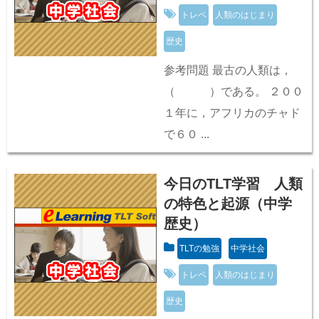
トレペ
人類のはじまり
歴史
参考問題 最古の人類は，
（ ）である。 ２００
１年に，アフリカのチャド
で６０ ...
今日のTLT学習 人類
の特色と起源（中学
歴史）
TLTの勉強
中学社会
トレペ
人類のはじまり
歴史