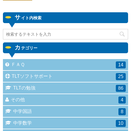
サ
イト内検索
カ
テゴリー
ＦＡＱ
14
TLTソフトサポート
25
TLTの勉強
86
その他
4
中学国語
8
中学数学
10