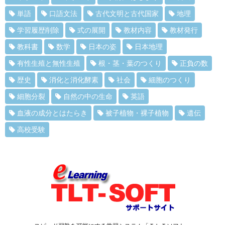
単語
口語文法
古代文明と古代国家
地理
学習履歴削除
式の展開
教材内容
教材発行
教科書
数学
日本の姿
日本地理
有性生殖と無性生殖
根・茎・葉のつくり
正負の数
歴史
消化と消化酵素
社会
細胞のつくり
細胞分裂
自然の中の生命
英語
血液の成分とはたらき
被子植物・裸子植物
遺伝
高校受験