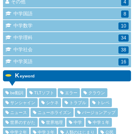
その他
4
中学国語
8
中学数学
10
中学理科
34
中学社会
38
中学英語
16
K
eyword
be動詞
TLTソフト
エラー
クラウン
サンシャイン
シケネ
トラブル
トレペ
ニュース
ニューホライズン
バージョンアップ
世界のすがた
世界地理
中学
中学１年
中学２年
中学３年
人類のはじまり
公民