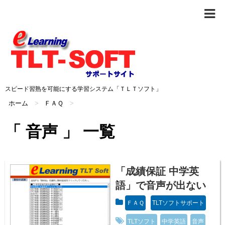
スピード習熟を可能にする学習システム「ＴＬＴソフト」
ホーム
>
ＦＡＱ
>
「 音声 」 一覧
「成績保証 中学英
語」で音声が出ない
ＦＡＱ
TLTソフトサポート
TLTソフト
中学英語
音声