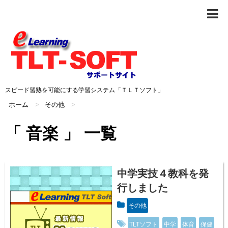
スピード習熟を可能にする学習システム「ＴＬＴソフト」
ホーム
>
その他
>
「 音楽 」 一覧
中学実技４教科を発
行しました
その他
TLTソフト
中学
体育
保健