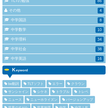
TLTの勉強
86
その他
4
中学国語
8
中学数学
10
中学理科
34
中学社会
38
中学英語
16
K
eyword
be動詞
TLTソフト
エラー
クラウン
サンシャイン
シケネ
トラブル
トレペ
ニュース
ニューホライズン
バージョンアップ
世界のすがた
世界地理
中学
中学１年