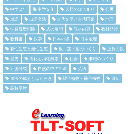
中学２年
中学３年
人類のはじまり
公民
単語
口語文法
古代文明と古代国家
地理
学習履歴削除
式の展開
教材内容
教材発行
教科書
数学
日本の姿
日本地理
有性生殖と無性生殖
根・茎・葉のつくり
正負の数
歴史
消化と消化酵素
社会
細胞のつくり
細胞分裂
自然の中の生命
英語
血液の成分とはたらき
被子植物・裸子植物
遺伝
高校受験