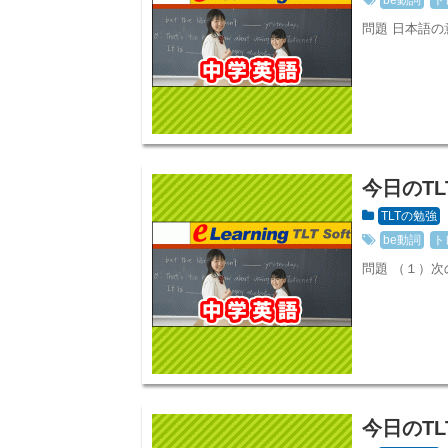
問題 日本語の
今日のTL
TLTの勉強
be動詞
ト
問題 （１）次
今日のTL