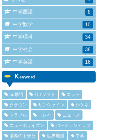
中学国語
8
中学数学
10
中学理科
34
中学社会
38
中学英語
16
K
eyword
be動詞
TLTソフト
エラー
クラウン
サンシャイン
シケネ
トラブル
トレペ
ニュース
ニューホライズン
バージョンアップ
世界のすがた
世界地理
中学