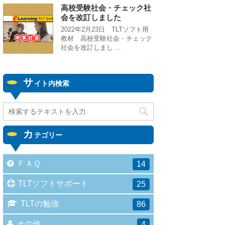
高校受験社会・チェック社
会を改訂しました
2022年2月23日 TLTソフト用
教材 高校受験社会・チェック
社会を改訂しまし ...
サ
イト内検索
カ
テゴリー
ＦＡＱ
14
TLTソフトサポート
25
TLTの勉強
86
その他
4