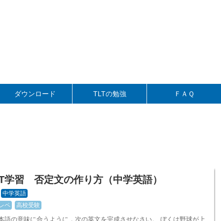
」
ダウンロード
TLTの勉強
ＦＡＱ
LT学習 否定文の作り方（中学英語）
中学英語
レペ
高校受験
日本語の意味に合うように，次の英文を完成させなさい。 ぼくは野球が上