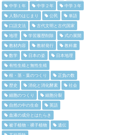
中学１年
中学２年
中学３年
人類のはじまり
公民
単語
口語文法
古代文明と古代国家
地理
学習履歴削除
式の展開
教材内容
教材発行
教科書
数学
日本の姿
日本地理
有性生殖と無性生殖
根・茎・葉のつくり
正負の数
歴史
消化と消化酵素
社会
細胞のつくり
細胞分裂
自然の中の生命
英語
血液の成分とはたらき
被子植物・裸子植物
遺伝