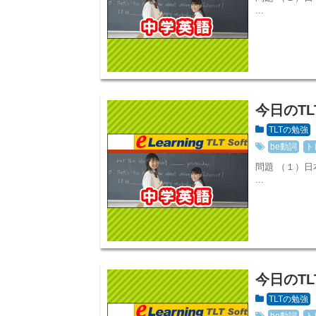
...
今日のT
TLTの勉強
be動詞
ト
問題 （１）
...
今日のTL
TLTの勉強
be動詞
ト