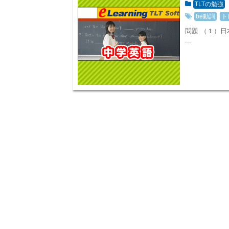
TLTの勉強
be動詞
ト
問題 （１）
...