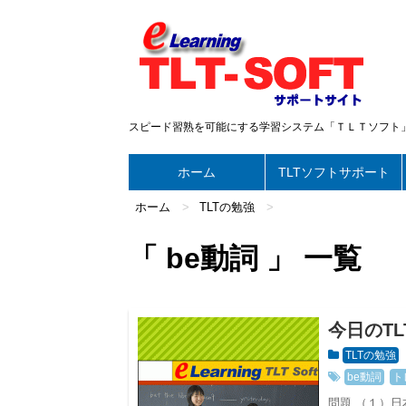
スピード習熟を可能にする学習システム「ＴＬＴソフト
ホーム
TLTソフトサポート
ホーム
>
TLTの勉強
>
「 be動詞 」 一覧
今日のT
TLTの勉強
be動詞
ト
問題 （１）