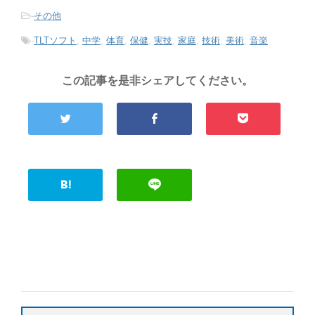
-
その他
-
TLTソフト
,
中学
,
体育
,
保健
,
実技
,
家庭
,
技術
,
美術
,
音楽
この記事を是非シェアしてください。