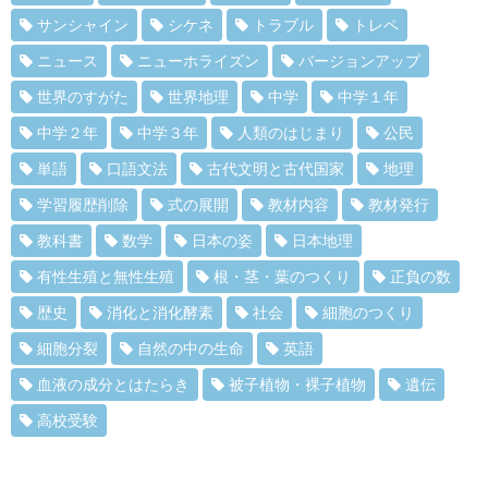
サンシャイン
シケネ
トラブル
トレペ
ニュース
ニューホライズン
バージョンアップ
世界のすがた
世界地理
中学
中学１年
中学２年
中学３年
人類のはじまり
公民
単語
口語文法
古代文明と古代国家
地理
学習履歴削除
式の展開
教材内容
教材発行
教科書
数学
日本の姿
日本地理
有性生殖と無性生殖
根・茎・葉のつくり
正負の数
歴史
消化と消化酵素
社会
細胞のつくり
細胞分裂
自然の中の生命
英語
血液の成分とはたらき
被子植物・裸子植物
遺伝
高校受験