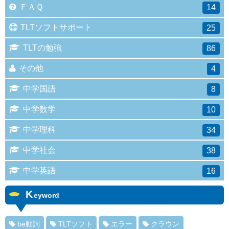
ＦＡＱ
14
TLTソフトサポート
25
TLTの勉強
86
その他
4
中学国語
8
中学数学
10
中学理科
34
中学社会
38
中学英語
16
K
eyword
be動詞
TLTソフト
エラー
クラウン