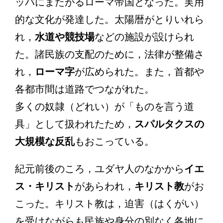
ッパにまたがるローマ帝国となった。実用
的な文化が発達した。太陽暦がとりいれら
れ，
水道や競技場
などの施設が設けられ
た。諸民族の支配のために，法律が整備さ
れ，
ローマ字
が広められた。また，首都や
各都市間は道路でつながれた。
多くの奴隷（どれい）が「ものを言う道
具」として扱われたため，
スパルタクスの
大規模な反乱
もおこっている。
紀元前後のころ，ユダヤ人のなかから
イエ
ス・キリスト
があらわれ，
キリスト教
がお
こった。キリスト教は，迫害（はくがい）
を受けながらも民族や身分の別なく各地に