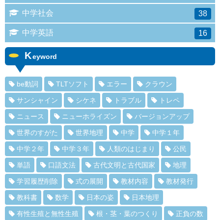
中学社会
38
中学英語
16
K
eyword
be動詞
TLTソフト
エラー
クラウン
サンシャイン
シケネ
トラブル
トレペ
ニュース
ニューホライズン
バージョンアップ
世界のすがた
世界地理
中学
中学１年
中学２年
中学３年
人類のはじまり
公民
単語
口語文法
古代文明と古代国家
地理
学習履歴削除
式の展開
教材内容
教材発行
教科書
数学
日本の姿
日本地理
有性生殖と無性生殖
根・茎・葉のつくり
正負の数