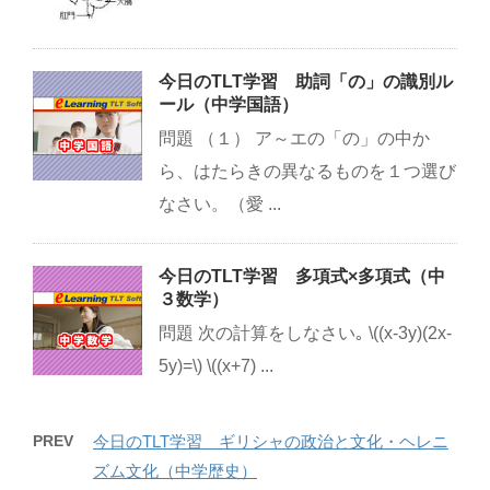
今日のTLT学習 助詞「の」の識別ル
ール（中学国語）
問題 （１） ア～エの「の」の中か
ら、はたらきの異なるものを１つ選び
なさい。（愛 ...
今日のTLT学習 多項式×多項式（中
３数学）
問題 次の計算をしなさい｡ \((x-3y)(2x-
5y)=\) \((x+7) ...
PREV
今日のTLT学習 ギリシャの政治と文化・ヘレニ
ズム文化（中学歴史）