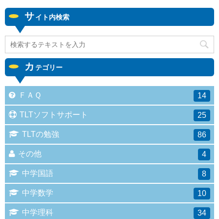
サ
イト内検索
カ
テゴリー
ＦＡＱ
14
TLTソフトサポート
25
TLTの勉強
86
その他
4
中学国語
8
中学数学
10
中学理科
34