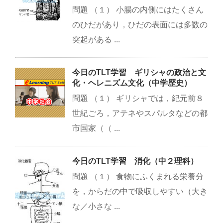
問題 （１） 小腸の内側にはたくさん
のひだがあり，ひだの表面には多数の
突起がある ...
今日のTLT学習 ギリシャの政治と文
化・ヘレニズム文化（中学歴史）
問題 （１） ギリシャでは，紀元前８
世紀ごろ，アテネやスパルタなどの都
市国家（（ ...
今日のTLT学習 消化（中２理科）
問題 （１） 食物にふくまれる栄養分
を，からだの中で吸収しやすい（大き
な／小さな ...