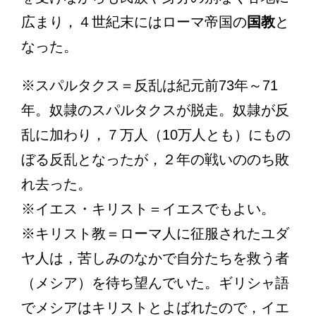
広まり，４世紀末にはローマ帝国の
国教
と
なった。
※スパルタクス＝反乱は紀元前73年～71
年。奴隷のスパルタクスが脱走。奴隷が反
乱に加わり，７万人（10万人とも）にもの
ぼる反乱となったが，２年の戦いののち敗
れ去った。
※イエス・キリスト＝イエスでもよい。
※キリスト教＝ローマ人に征服されたユダ
ヤ人は，苦しみのなかで自分たちを救う者
（メシア）を待ち望んでいた。ギリシャ語
でメシアはキリストとよばれたので，イエ