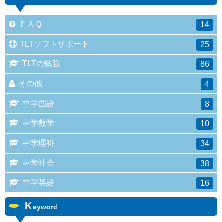
ＦＡＱ
14
TLTソフトサポート
25
TLTの勉強
86
その他
4
中学国語
8
中学数学
10
中学理科
34
中学社会
38
中学英語
16
K
eyword