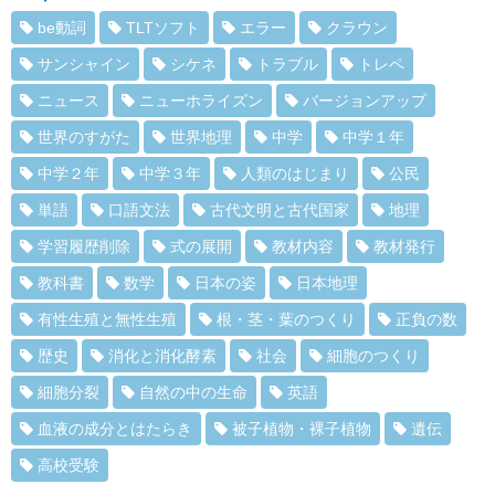
be動詞
TLTソフト
エラー
クラウン
サンシャイン
シケネ
トラブル
トレペ
ニュース
ニューホライズン
バージョンアップ
世界のすがた
世界地理
中学
中学１年
中学２年
中学３年
人類のはじまり
公民
単語
口語文法
古代文明と古代国家
地理
学習履歴削除
式の展開
教材内容
教材発行
教科書
数学
日本の姿
日本地理
有性生殖と無性生殖
根・茎・葉のつくり
正負の数
歴史
消化と消化酵素
社会
細胞のつくり
細胞分裂
自然の中の生命
英語
血液の成分とはたらき
被子植物・裸子植物
遺伝
高校受験