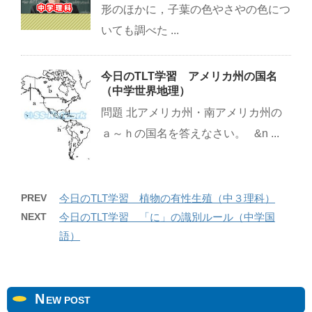
形のほかに，子葉の色やさやの色につ
いても調べた ...
今日のTLT学習 アメリカ州の国名
（中学世界地理）
問題 北アメリカ州・南アメリカ州の
ａ～ｈの国名を答えなさい。 &n ...
PREV
今日のTLT学習 植物の有性生殖（中３理科）
NEXT
今日のTLT学習 「に」の識別ルール（中学国
語）
N
EW POST