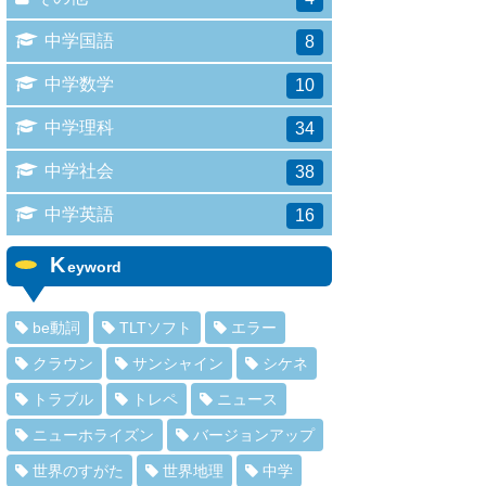
中学国語
8
中学数学
10
中学理科
34
中学社会
38
中学英語
16
K
eyword
be動詞
TLTソフト
エラー
クラウン
サンシャイン
シケネ
トラブル
トレペ
ニュース
ニューホライズン
バージョンアップ
世界のすがた
世界地理
中学