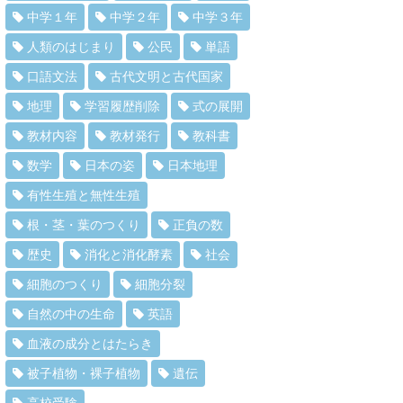
中学１年
中学２年
中学３年
人類のはじまり
公民
単語
口語文法
古代文明と古代国家
地理
学習履歴削除
式の展開
教材内容
教材発行
教科書
数学
日本の姿
日本地理
有性生殖と無性生殖
根・茎・葉のつくり
正負の数
歴史
消化と消化酵素
社会
細胞のつくり
細胞分裂
自然の中の生命
英語
血液の成分とはたらき
被子植物・裸子植物
遺伝