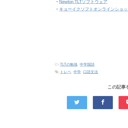
・
Newton TLTソフトウェア
・
キョーイクソフトオンラインショッ
-
TLTの勉強
,
中学国語
-
トレペ
,
中学
,
口語文法
この記事