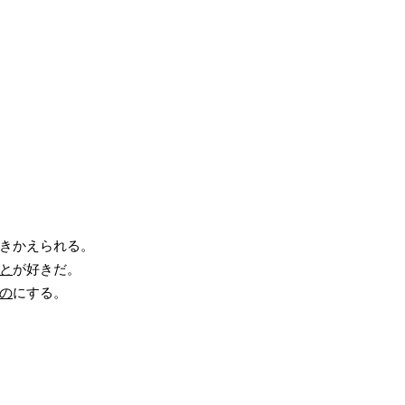
きかえられる。
と
が好きだ。
の
にする。