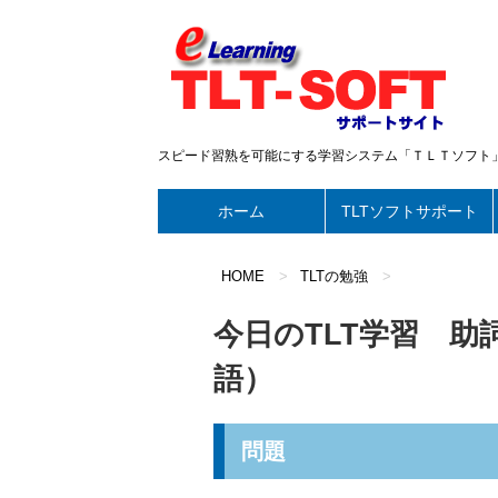
スピード習熟を可能にする学習システム「ＴＬＴソフト
ホーム
TLTソフトサポート
HOME
>
TLTの勉強
>
今日のTLT学習 
語）
問題