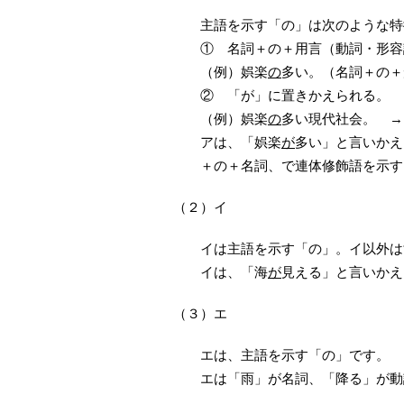
主語を示す「の」は次のような特
① 名詞＋の＋用言（動詞・形容
（例）娯楽
の
多い。（名詞＋の＋
② 「が」に置きかえられる。
（例）娯楽
の
多い現代社会。 →
アは、「娯楽
が
多い」と言いかえ
＋の＋名詞、で連体修飾語を示す
（２）イ
イは主語を示す「の」。イ以外は
イは、「海
が
見える」と言いかえ
（３）エ
エは、主語を示す「の」です。
エは「雨」が名詞、「降る」が動