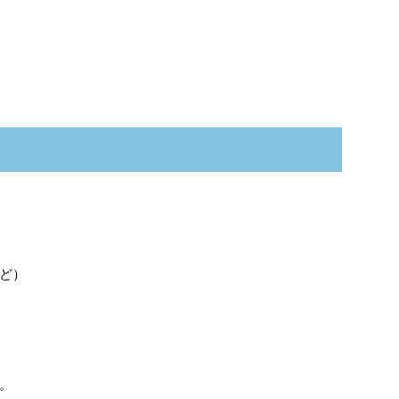
。
ど）
。