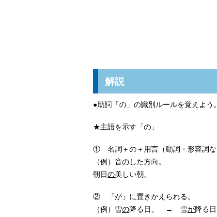
解説
●助詞「の」の識別ルールを覚えよう
★主語を示す「の」
① 名詞＋の＋用言（動詞・形容詞な
（例）音
の
した方向。
朝日
の
美しい朝。
② 「が」に置きかえられる。
（例）雪
の
降る日。 → 雪
が
降る日