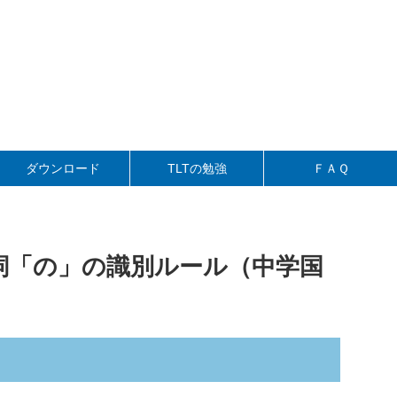
」
ダウンロード
TLTの勉強
ＦＡＱ
助詞「の」の識別ルール（中学国