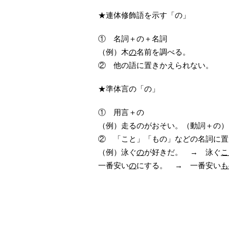
★連体修飾語を示す「の」
① 名詞＋の＋名詞
（例）木
の
名前を調べる。
② 他の語に置きかえられない。
★準体言の「の」
① 用言＋の
（例）走るのがおそい。（動詞＋の）
② 「こと」「もの」などの名詞に置
（例）泳ぐ
の
が好きだ。 → 泳ぐ
こ
一番安い
の
にする。 → 一番安い
も