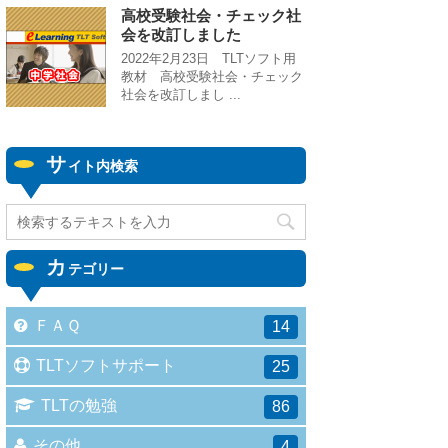
高校受験社会・チェック社
会を改訂しました
2022年2月23日 TLTソフト用
教材 高校受験社会・チェック
社会を改訂しまし ...
サ
イト内検索
カ
テゴリー
ＦＡＱ
14
TLTソフトサポート
25
TLTの勉強
86
その他
4