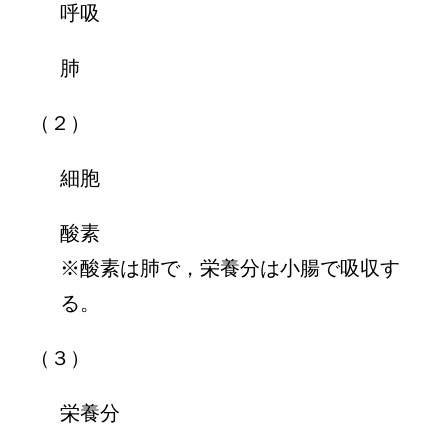
呼吸
肺
（２）
細胞
酸素
※酸素は肺で，栄養分は小腸で吸収す
る。
（３）
栄養分