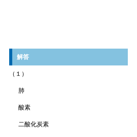
解答
（１）
肺
酸素
二酸化炭素