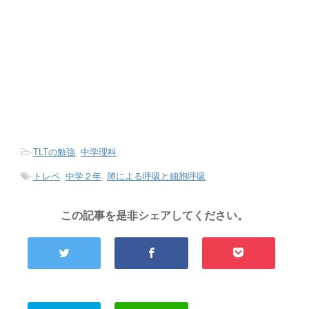
-
TLTの勉強
,
中学理科
-
トレペ
,
中学２年
,
肺による呼吸と細胞呼吸
この記事を是非シェアしてください。