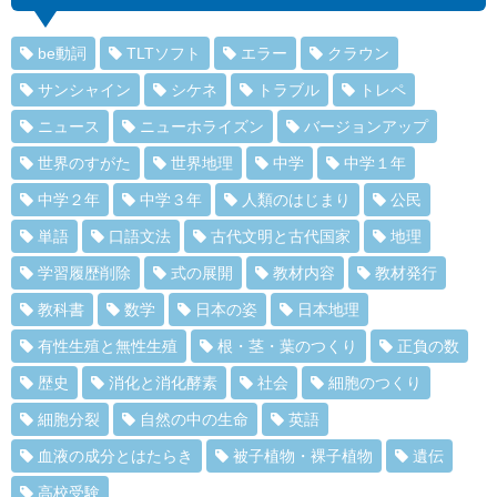
be動詞
TLTソフト
エラー
クラウン
サンシャイン
シケネ
トラブル
トレペ
ニュース
ニューホライズン
バージョンアップ
世界のすがた
世界地理
中学
中学１年
中学２年
中学３年
人類のはじまり
公民
単語
口語文法
古代文明と古代国家
地理
学習履歴削除
式の展開
教材内容
教材発行
教科書
数学
日本の姿
日本地理
有性生殖と無性生殖
根・茎・葉のつくり
正負の数
歴史
消化と消化酵素
社会
細胞のつくり
細胞分裂
自然の中の生命
英語
血液の成分とはたらき
被子植物・裸子植物
遺伝
高校受験