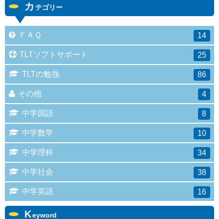
カ
テゴリー
ＦＡＱ
14
TLTソフトサポート
25
TLTの勉強
86
その他
4
中学国語
8
中学数学
10
中学理科
34
中学社会
38
中学英語
16
K
eyword