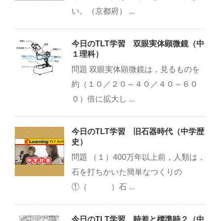
い。（京都府） ...
今日のTLT学習 双眼実体顕微鏡（中
１理科）
問題 双眼実体顕微鏡は，見るものを
約（１０／２０～４０／４０～６０
０）倍に拡大し ...
今日のTLT学習 旧石器時代（中学歴
史）
問題 （１）400万年以上前，人類は，
石を打ちかいた簡単なつくりの
①（ ）石 ...
今日のTLT学習 時差と標準時２（中