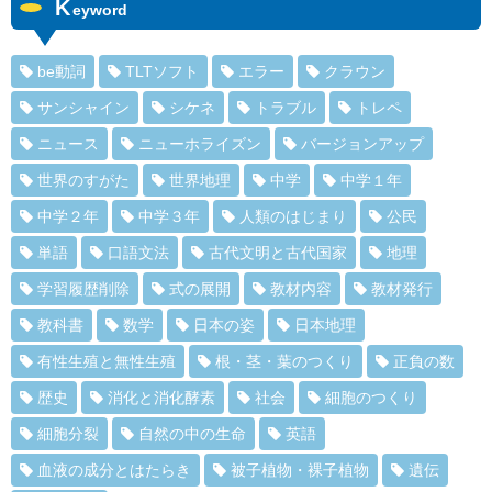
K
eyword
be動詞
TLTソフト
エラー
クラウン
サンシャイン
シケネ
トラブル
トレペ
ニュース
ニューホライズン
バージョンアップ
世界のすがた
世界地理
中学
中学１年
中学２年
中学３年
人類のはじまり
公民
単語
口語文法
古代文明と古代国家
地理
学習履歴削除
式の展開
教材内容
教材発行
教科書
数学
日本の姿
日本地理
有性生殖と無性生殖
根・茎・葉のつくり
正負の数
歴史
消化と消化酵素
社会
細胞のつくり
細胞分裂
自然の中の生命
英語
血液の成分とはたらき
被子植物・裸子植物
遺伝