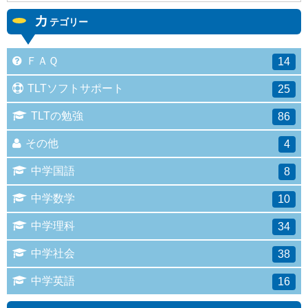
カ
テゴリー
ＦＡＱ
14
TLTソフトサポート
25
TLTの勉強
86
その他
4
中学国語
8
中学数学
10
中学理科
34
中学社会
38
中学英語
16