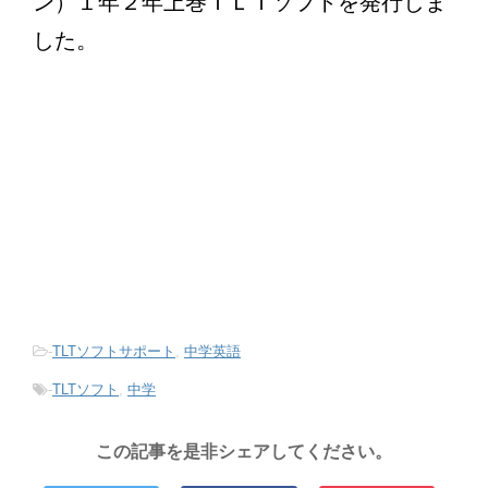
ン）１年２年上巻ＴＬＴソフトを発行しま
した。
-
TLTソフトサポート
,
中学英語
-
TLTソフト
,
中学
この記事を是非シェアしてください。