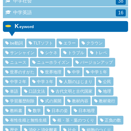
中学社会
38
中学英語
16
K
eyword
be動詞
TLTソフト
エラー
クラウン
サンシャイン
シケネ
トラブル
トレペ
ニュース
ニューホライズン
バージョンアップ
世界のすがた
世界地理
中学
中学１年
中学２年
中学３年
人類のはじまり
公民
単語
口語文法
古代文明と古代国家
地理
学習履歴削除
式の展開
教材内容
教材発行
教科書
数学
日本の姿
日本地理
有性生殖と無性生殖
根・茎・葉のつくり
正負の数
歴史
消化と消化酵素
社会
細胞のつくり