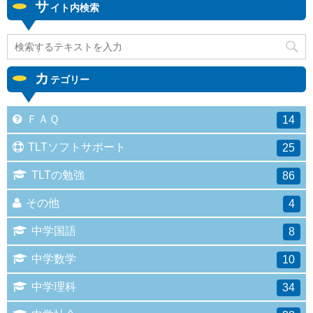
サ
イト内検索
カ
テゴリー
ＦＡＱ
14
TLTソフトサポート
25
TLTの勉強
86
その他
4
中学国語
8
中学数学
10
中学理科
34