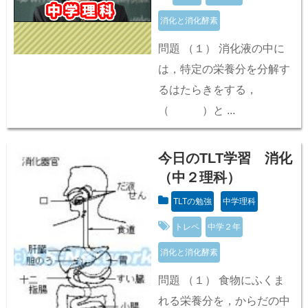
消化と消化酵素
問題 （１） 消化液の中に
は，特定の栄養分を分解す
るはたらきをする，
（ ）と ...
今日のTLT学習 消化
（中２理科）
TLTの勉強
中学理科
トレペ
中学２年
消化と消化酵素
問題 （１） 食物にふくま
れる栄養分を，からだの中