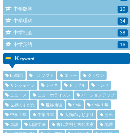
中学数学
10
中学理科
34
中学社会
38
中学英語
16
K
eyword
be動詞
TLTソフト
エラー
クラウン
サンシャイン
シケネ
トラブル
トレペ
ニュース
ニューホライズン
バージョンアップ
世界のすがた
世界地理
中学
中学１年
中学２年
中学３年
人類のはじまり
公民
単語
口語文法
古代文明と古代国家
地理