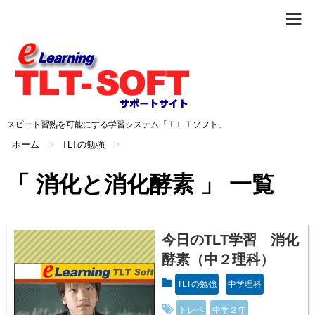
スピード習熟を可能にする学習システム「ＴＬＴソフト」
ホーム
>
TLTの勉強
>
「 消化と消化酵素 」 一覧
今日のTLT学習 消化
酵素（中２理科）
TLTの勉強
中学理科
トレペ
中学２年