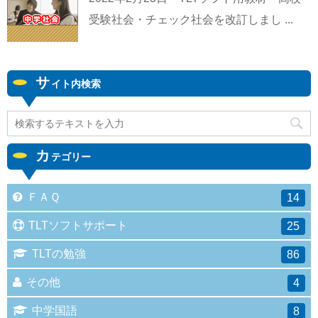
受験社会・チェック社会を改訂しまし ...
サ
イト内検索
カ
テゴリー
ＦＡＱ
14
TLTソフトサポート
25
TLTの勉強
86
その他
4
中学国語
8