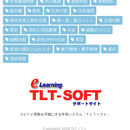
学習履歴削除
式の展開
教材内容
教材発行
教科書
数学
日本の姿
日本地理
有性生殖と無性生殖
根・茎・葉のつくり
正負の数
歴史
消化と消化酵素
社会
細胞のつくり
細胞分裂
自然の中の生命
英語
血液の成分とはたらき
被子植物・裸子植物
遺伝
高校受験
スピード習熟を可能にする学習システム「ＴＬＴソフト」
Copyright© 2026 TLTソフト