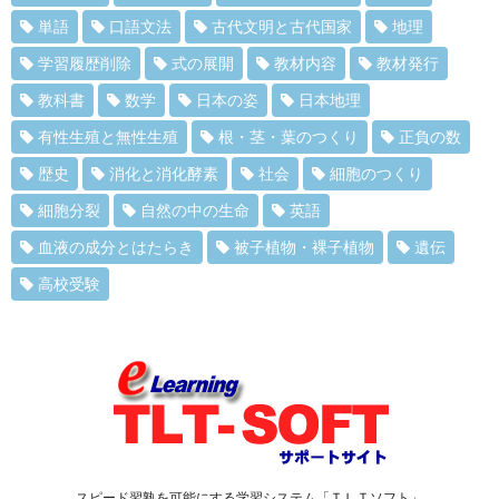
単語
口語文法
古代文明と古代国家
地理
学習履歴削除
式の展開
教材内容
教材発行
教科書
数学
日本の姿
日本地理
有性生殖と無性生殖
根・茎・葉のつくり
正負の数
歴史
消化と消化酵素
社会
細胞のつくり
細胞分裂
自然の中の生命
英語
血液の成分とはたらき
被子植物・裸子植物
遺伝
高校受験
スピード習熟を可能にする学習システム「ＴＬＴソフト」