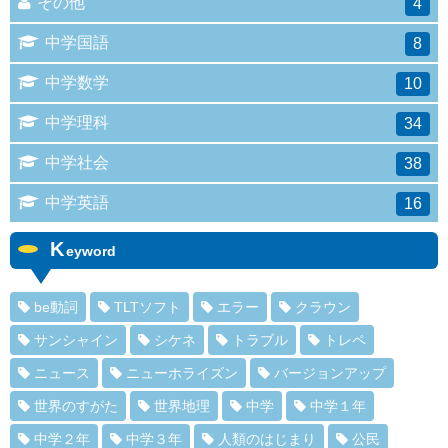
その他
4
中学国語
8
中学数学
10
中学理科
34
中学社会
38
中学英語
16
K
eyword
be動詞
TLTソフト
エラー
クラウン
サンシャイン
シケネ
トラブル
トレペ
ニュース
ニューホライズン
バージョンアップ
世界のすがた
世界地理
中学
中学１年
中学２年
中学３年
人類のはじまり
公民