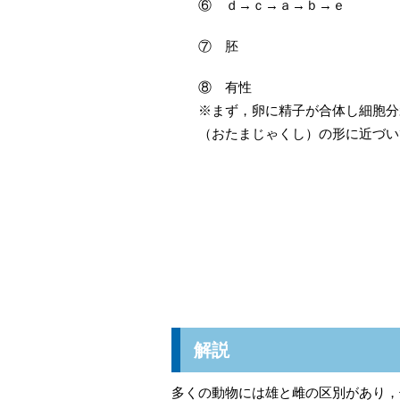
⑥ ｄ→ｃ→ａ→ｂ→ｅ
⑦ 胚
⑧ 有性
※まず，卵に精子が合体し細胞分
（おたまじゃくし）の形に近づい
解説
多くの動物には雄と雌の区別があり，