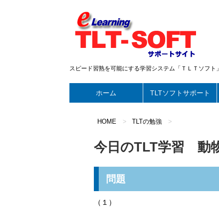
スピード習熟を可能にする学習システム「ＴＬＴソフト
ホーム
TLTソフトサポート
HOME
>
TLTの勉強
>
今日のTLT学習 
問題
（１）