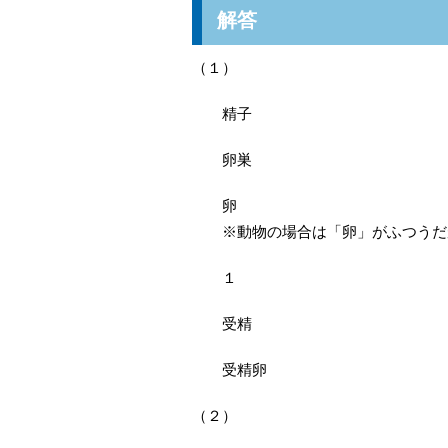
解答
（１）
精子
卵巣
卵
※動物の場合は「卵」がふつうだ
１
受精
受精卵
（２）