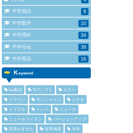
中学国語
8
中学数学
10
中学理科
34
中学社会
38
中学英語
16
K
eyword
be動詞
TLTソフト
エラー
クラウン
サンシャイン
シケネ
トラブル
トレペ
ニュース
ニューホライズン
バージョンアップ
世界のすがた
世界地理
中学