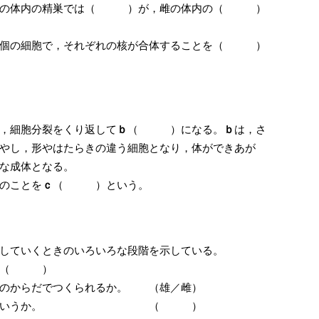
，雄の体内の精巣では（ ）が，雌の体内の（ ）
個の細胞で，それぞれの核が合体することを（ ）
細胞分裂をくり返して
ｂ
（ ）になる。
ｂ
は，さ
やし，形やはたらきの違う細胞となり，体ができあが
な成体となる。
のことを
ｃ
（ ）という。
していくときのいろいろな段階を示している。
。 （ ）
らのからだでつくられるか。 （雄／雌）
ころを何というか。 （ ）