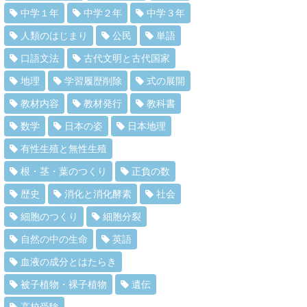
中学１年
中学２年
中学３年
人類のはじまり
公民
単語
口語文法
古代文明と古代国家
地理
学習履歴削除
式の展開
教材内容
教材発行
教科書
数学
日本の姿
日本地理
有性生殖と無性生殖
根・茎・葉のつくり
正負の数
歴史
消化と消化酵素
社会
細胞のつくり
細胞分裂
自然の中の生命
英語
血液の成分とはたらき
被子植物・裸子植物
遺伝