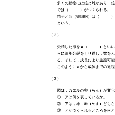
多くの動物には雄と雌があり
では（ ）がつくられる。
精子と卵（卵細胞）は（ ）
という。
（２）
受精した卵を
ａ
（ ）といい，
らに細胞分裂をくり返し，数をふ
る。そして，成長により生殖可能
このように
ａ
から成体までの過程
（３）
図は，カエルの卵（らん）が変化
① アは何を表しているか
② アは，雄，雌（めす）どち
③ アがつくられると