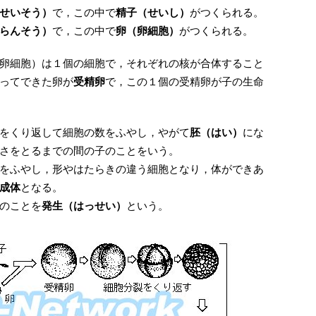
せいそう）
で，この中で
精子（せいし）
がつくられる。
らんそう）
で，この中で
卵（卵細胞）
がつくられる。
卵細胞）は１個の細胞で，それぞれの核が合体すること
ってできた卵が
受精卵
で，この１個の受精卵が子の生命
をくり返して細胞の数をふやし，やがて
胚（はい）
にな
さをとるまでの間の子のことをいう。
をふやし，形やはたらきの違う細胞となり，体ができあ
成体
となる。
のことを
発生（はっせい）
という。