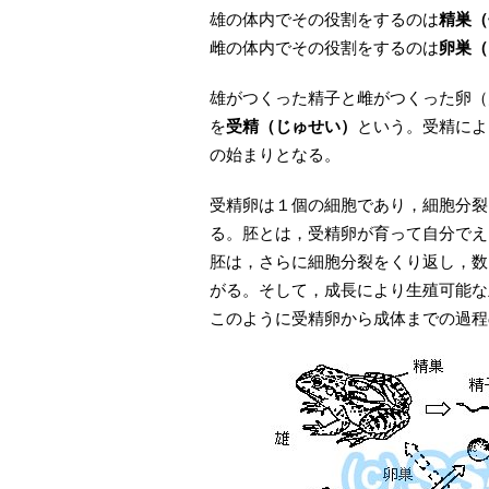
雄の体内でその役割をするのは
精巣（
雌の体内でその役割をするのは
卵巣（
雄がつくった精子と雌がつくった卵（
を
受精（じゅせい）
という。受精によ
の始まりとなる。
受精卵は１個の細胞であり，細胞分裂
る。胚とは，受精卵が育って自分でえ
胚は，さらに細胞分裂をくり返し，数
がる。そして，成長により生殖可能な
このように受精卵から成体までの過程