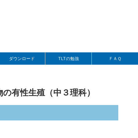
」
ダウンロード
TLTの勉強
ＦＡＱ
動物の有性生殖（中３理科）