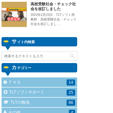
高校受験社会・チェック社
会を改訂しました
2022年2月23日 TLTソフト用
教材 高校受験社会・チェック
社会を改訂しまし ...
サ
イト内検索
カ
テゴリー
ＦＡＱ
14
TLTソフトサポート
25
TLTの勉強
86
その他
4