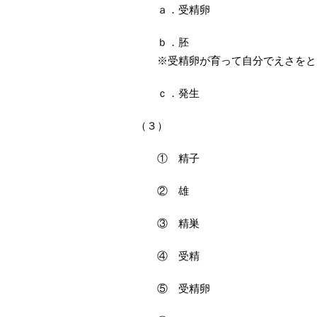
ａ．受精卵
ｂ．胚
※受精卵が育って自分でえさをと
ｃ．発生
（３）
① 精子
② 雄
③ 精巣
④ 受精
⑤ 受精卵