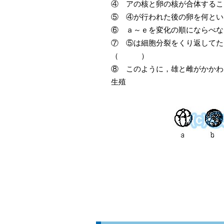
④ アの核と卵の核が合
⑤ ④が行われた後
⑥ ａ～ｅを変化の順にならべな
⑦ ⑤は細胞分裂をくり返してた
（ ）
⑧ このように，雄と雌がかか
生殖