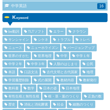
中学英語
16
K
eyword
be動詞
TLTソフト
エラー
クラウン
サンシャイン
シケネ
トラブル
トレペ
ニュース
ニューホライズン
バージョンアップ
世界のすがた
世界地理
中学
中学１年
中学２年
中学３年
人類のはじまり
公民
単語
口語文法
古代文明と古代国家
地理
学習履歴削除
式の展開
教材内容
教材発行
教科書
数学
日本の姿
日本地理
有性生殖と無性生殖
根・茎・葉のつくり
正負の数
歴史
消化と消化酵素
社会
細胞のつくり