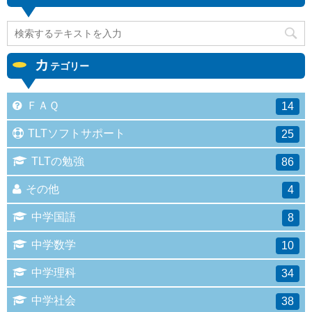
カ
テゴリー
ＦＡＱ
14
TLTソフトサポート
25
TLTの勉強
86
その他
4
中学国語
8
中学数学
10
中学理科
34
中学社会
38