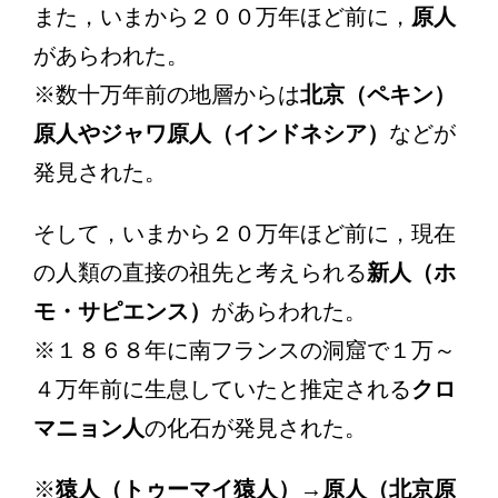
また，いまから２００万年ほど前に，
原人
があらわれた。
※数十万年前の地層からは
北京（ペキン）
原人やジャワ原人（インドネシア）
などが
発見された。
そして，いまから２０万年ほど前に，現在
の人類の直接の祖先と考えられる
新人（ホ
モ・サピエンス）
があらわれた。
※１８６８年に南フランスの洞窟で１万～
４万年前に生息していたと推定される
クロ
マニョン人
の化石が発見された。
※
猿人（トゥーマイ猿人）→原人（北京原