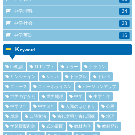
中学理科
34
中学社会
38
中学英語
16
K
eyword
be動詞
TLTソフト
エラー
クラウン
サンシャイン
シケネ
トラブル
トレペ
ニュース
ニューホライズン
バージョンアップ
世界のすがた
世界地理
中学
中学１年
中学２年
中学３年
人類のはじまり
公民
単語
口語文法
古代文明と古代国家
地理
学習履歴削除
式の展開
教材内容
教材発行