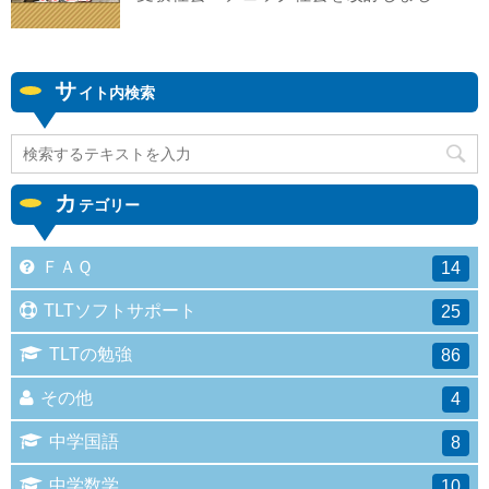
サ
イト内検索
カ
テゴリー
ＦＡＱ
14
TLTソフトサポート
25
TLTの勉強
86
その他
4
中学国語
8
中学数学
10