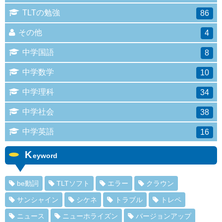
TLTの勉強
86
その他
4
中学国語
8
中学数学
10
中学理科
34
中学社会
38
中学英語
16
K
eyword
be動詞
TLTソフト
エラー
クラウン
サンシャイン
シケネ
トラブル
トレペ
ニュース
ニューホライズン
バージョンアップ