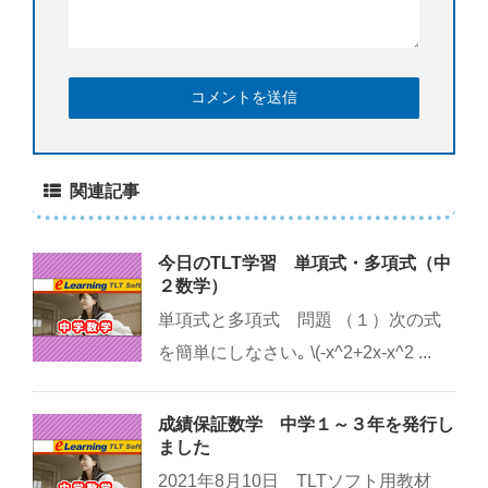
関連記事
今日のTLT学習 単項式・多項式（中
２数学）
単項式と多項式 問題 （１）次の式
を簡単にしなさい｡ \(-x^2+2x-x^2 ...
成績保証数学 中学１～３年を発行し
ました
2021年8月10日 TLTソフト用教材