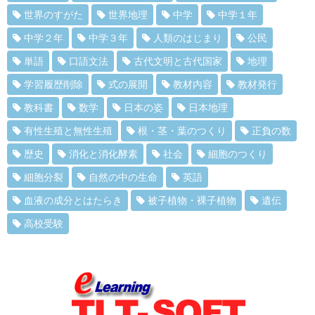
世界のすがた
世界地理
中学
中学１年
中学２年
中学３年
人類のはじまり
公民
単語
口語文法
古代文明と古代国家
地理
学習履歴削除
式の展開
教材内容
教材発行
教科書
数学
日本の姿
日本地理
有性生殖と無性生殖
根・茎・葉のつくり
正負の数
歴史
消化と消化酵素
社会
細胞のつくり
細胞分裂
自然の中の生命
英語
血液の成分とはたらき
被子植物・裸子植物
遺伝
高校受験